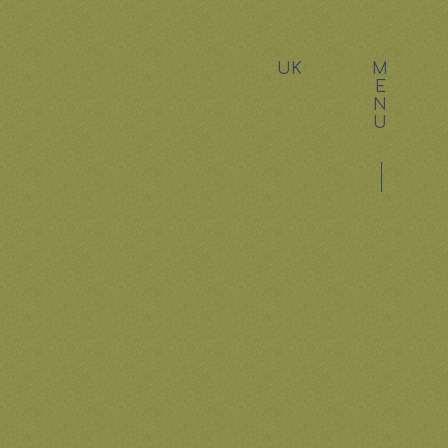
UK
M
E
N
U