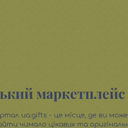
ький маркетплейс
ртал ua.gifts - це місце, де ви мож
айти чимало цікавих та оригіналь