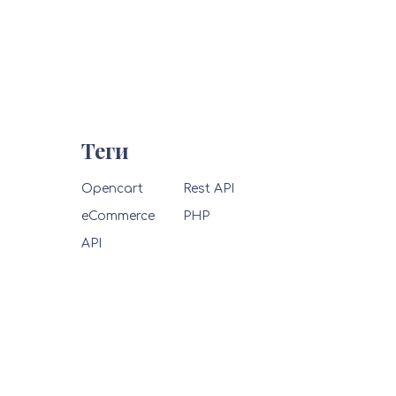
Теги
Opencart
Rest API
eCommerce
PHP
API