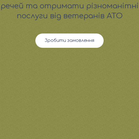
речей та отримати різноманітні
послуги від ветеранів АТО
Зробити замовлення