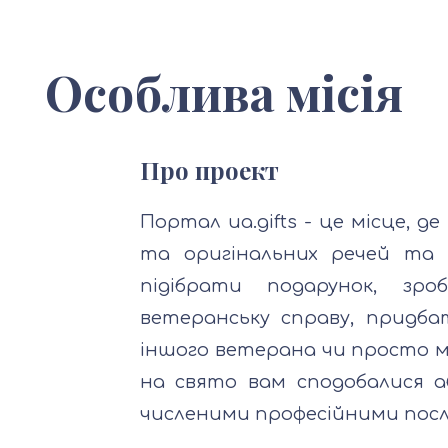
Особлива місія
Про проект
Портал ua.gifts - це місце, 
та оригінальних речей та 
підібрати подарунок, зро
ветеранську справу, придб
іншого ветерана чи просто м
на свято вам сподобалися 
численими професійними посл