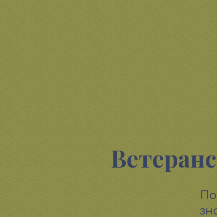
Ветеранс
По
зн