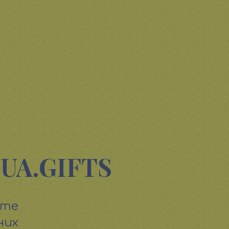
 UA.GIFTS
ете
них