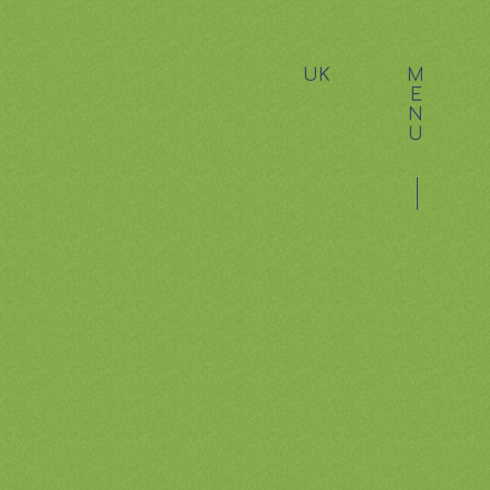
UK
M
E
N
U