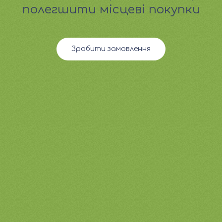
полегшити місцеві покупки
Зробити замовлення