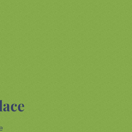
lace
е