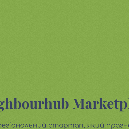
ghbourhub Marketp
регіональний стартап, який прагн